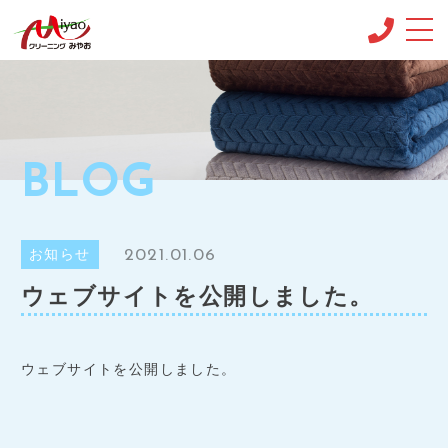
CONCEPT
コンセプト
MENU & PRICE
BLOG
メニュー
NEWS
新着情報
2021.01.06
お知らせ
SHOP INFO
ウェブサイトを公開しました。
店舗情報
CONTACT
お問い合わせ
ウェブサイトを公開しました。
集配・宅配ご予約